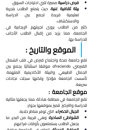
فرص دراسية
 مميزة تلبي احتياجات السوق.
بيئة ثقافية غنية
، حيث يتمتع الطلاب بتجربة 
تعليمية فريدة تجمع بين الدراسة 
والاستكشاف.
كثير من الطلاب يروى تجربتهم الإيجابية في 
الجامعة، مما يزيد من إقبال الطلاب الأجانب 
للدراسة بها.
الموقع والتاريخ : 
تقع جامعة صحة واجتماع قبرص في قلب الشمال 
القبرصي، ofreciendo موقعًا استثنائيًا يجمع بين 
الجمال الطبيعي والبيئة الأكاديمية الملهمة. 
تأسست الجامعة مؤخرًا ولكنها سجلت نجاحات 
سريعة.
موقع الجامعة  : 
تقع الجامعة في منطقة هادئة، مما يجعلها مثالية 
للدراسة والتركيز. تتميز بموقعها بجوار:
الجبال الخضراء
: التي توفر مناظر خلابة.
الشواطئ الساحرة
: وهي قريبة من البحر، ما 
يجعل الطلاب يستمتعون بأوقات فراغهم.
المرافق الحديثة
: تتوافر في الجامعة مرافق 