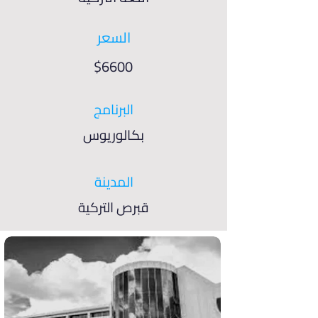
السعر
$6600
البرنامج
بكالوريوس
المدينة
قبرص التركية