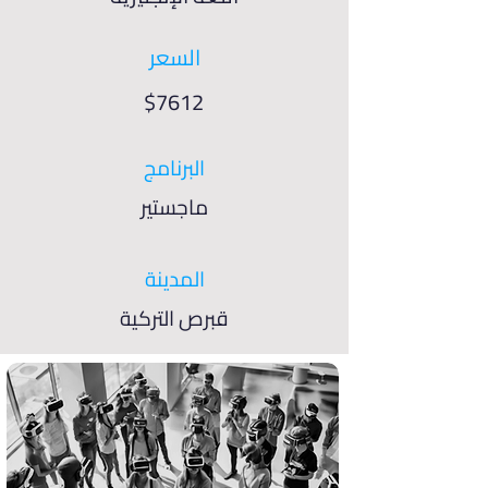
السعر
$7612
البرنامج
ماجستير
المدينة
قبرص التركية