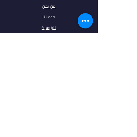
من نحن
خدماتنا
الرئيسية
فلتر البحث
مقالات
تخصصات
الجامعات
اتصل بنا
ابقى على تواصل معنا
فيس بوك
انستغرام