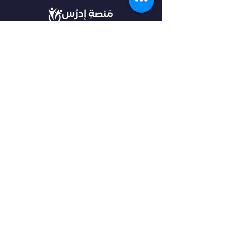
في أدرس، نؤمن بأن كل طالب فريد من نوعه،
ولهذا نقدم خدمات مخصصة تتناسب مع
احتياجاتك وطموحاتك. انضم إلينا لتحقيق
مستقبل مشرق واكتشاف فرص جديدة في
عالم التعليم العالي.
روابط مهمة
من نحن
خدماتنا
الرئيسية
فلتر البحث
مقالات