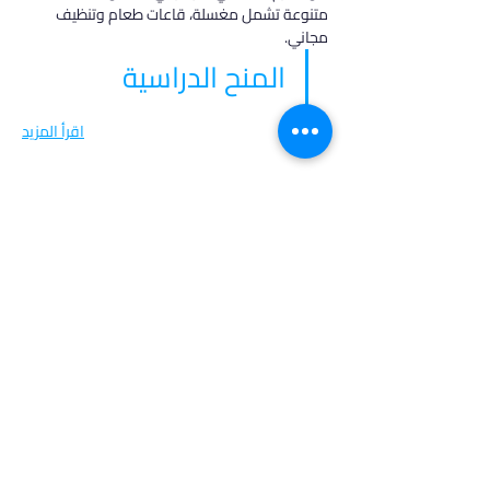
متنوعة تشمل مغسلة، قاعات طعام وتنظيف 
مجاني.
المنح الدراسية
اقرأ المزيد
في أدرس، نؤمن بأن كل طالب فريد من نوعه،
ولهذا نقدم خدمات مخصصة تتناسب مع
احتياجاتك وطموحاتك. انضم إلينا لتحقيق
مستقبل مشرق واكتشاف فرص جديدة في
عالم التعليم العالي.
روابط مهمة