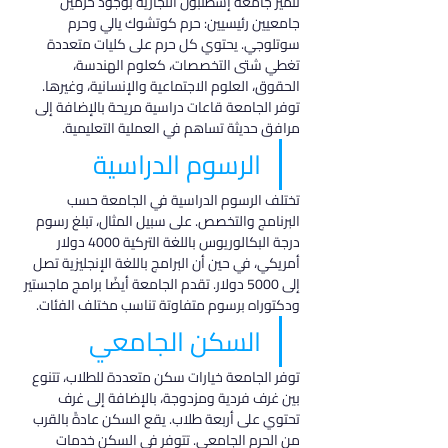
تتميز جامعة إسطنبول التجارية بوجود حرمين 
جامعيين رئيسيين: حرم كوتشوك يالي وحرم 
سوتلوجي. يحتوي كل حرم على كليات متعددة 
تغطي شتى التخصصات، كعلوم الهندسة، 
الحقوق، العلوم الاجتماعية والإنسانية، وغيرها. 
توفر الجامعة قاعات دراسية مريحة بالإضافة إلى 
مرافق حديثة تساهم في العملية التعليمية.
الرسوم الدراسية
تختلف الرسوم الدراسية في الجامعة حسب 
البرنامج والتخصص. على سبيل المثال، تبلغ رسوم 
درجة البكالوريوس باللغة التركية 4000 دولار 
أمريكي، في حين أن البرامج باللغة الإنجليزية تصل 
إلى 5000 دولار. تقدم الجامعة أيضًا برامج ماجستير 
ودكتوراه برسوم متفاوتة تناسب مختلف الفئات.
السكن الجامعي
توفر الجامعة خيارات سكن متعددة للطلاب، تتنوع 
بين غرف فردية ومزدوجة، بالإضافة إلى غرف 
تحتوي على أربعة طلاب. يقع السكن عادةً بالقرب 
من الحرم الجامعي. تتوفر في السكن خدمات 