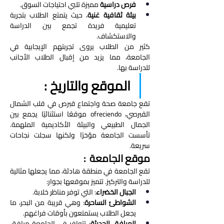
فرص دراسية
 مميزة تلبي احتياجات السوق.
بيئة ثقافية غنية
، حيث يتمتع الطلاب بتجربة 
تعليمية فريدة تجمع بين الدراسة 
والاستكشاف.
كثير من الطلاب يروى تجربتهم الإيجابية في 
الجامعة، مما يزيد من إقبال الطلاب الأجانب 
للدراسة بها.
الموقع والتاريخ : 
تقع جامعة صحة واجتماع قبرص في قلب الشمال 
القبرصي، ofreciendo موقعًا استثنائيًا يجمع بين 
الجمال الطبيعي والبيئة الأكاديمية الملهمة. 
تأسست الجامعة مؤخرًا ولكنها سجلت نجاحات 
سريعة.
موقع الجامعة  : 
تقع الجامعة في منطقة هادئة، مما يجعلها مثالية 
للدراسة والتركيز. تتميز بموقعها بجوار:
الجبال الخضراء
: التي توفر مناظر خلابة.
الشواطئ الساحرة
: وهي قريبة من البحر، ما 
يجعل الطلاب يستمتعون بأوقات فراغهم.
المرافق الحديثة
: تتوافر في الجامعة مرافق 