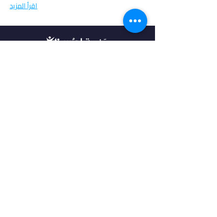
اقرأ المزيد
في أدرس، نؤمن بأن كل طالب فريد من نوعه،
ولهذا نقدم خدمات مخصصة تتناسب مع
احتياجاتك وطموحاتك. انضم إلينا لتحقيق
مستقبل مشرق واكتشاف فرص جديدة في
عالم التعليم العالي.
روابط مهمة
من نحن
خدماتنا
الرئيسية