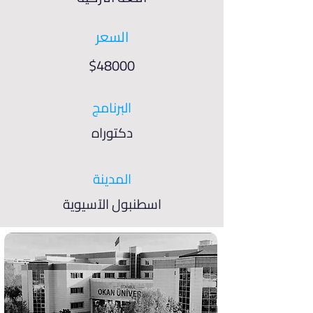
السعر
$48000
البرنامج
دكتوراه
المدينة
اسطنبول الآسيوية