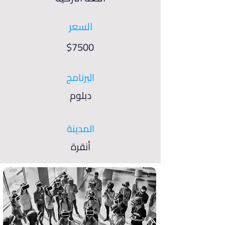
السعر
$7500
البرنامج
دبلوم
المدينة
أنقرة