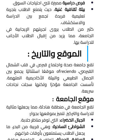
فرص دراسية
 مميزة تلبي احتياجات السوق.
بيئة ثقافية غنية
، حيث يتمتع الطلاب بتجربة 
تعليمية فريدة تجمع بين الدراسة 
والاستكشاف.
كثير من الطلاب يروى تجربتهم الإيجابية في 
الجامعة، مما يزيد من إقبال الطلاب الأجانب 
للدراسة بها.
الموقع والتاريخ : 
تقع جامعة صحة واجتماع قبرص في قلب الشمال 
القبرصي، ofreciendo موقعًا استثنائيًا يجمع بين 
الجمال الطبيعي والبيئة الأكاديمية الملهمة. 
تأسست الجامعة مؤخرًا ولكنها سجلت نجاحات 
سريعة.
موقع الجامعة  : 
تقع الجامعة في منطقة هادئة، مما يجعلها مثالية 
للدراسة والتركيز. تتميز بموقعها بجوار:
الجبال الخضراء
: التي توفر مناظر خلابة.
الشواطئ الساحرة
: وهي قريبة من البحر، ما 
يجعل الطلاب يستمتعون بأوقات فراغهم.
المرافق الحديثة
: تتوافر في الجامعة مرافق 