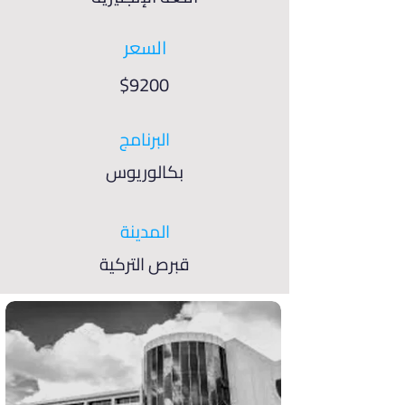
السعر
$9200
البرنامج
بكالوريوس
المدينة
قبرص التركية