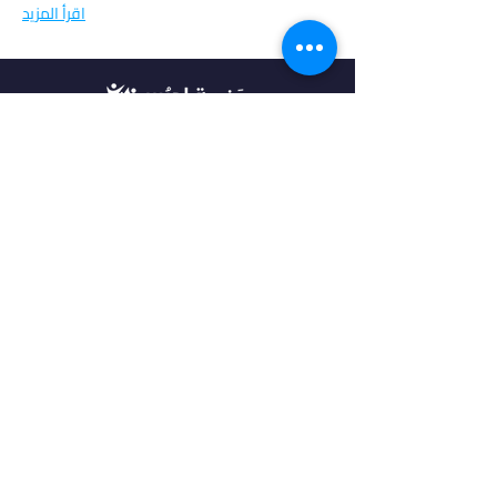
اقرأ المزيد
في أدرس، نؤمن بأن كل طالب فريد من نوعه،
ولهذا نقدم خدمات مخصصة تتناسب مع
احتياجاتك وطموحاتك. انضم إلينا لتحقيق
مستقبل مشرق واكتشاف فرص جديدة في
عالم التعليم العالي.
روابط مهمة
من نحن
خدماتنا
الرئيسية