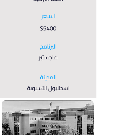
السعر
$5400
البرنامج
ماجستير
المدينة
اسطنبول الآسيوية