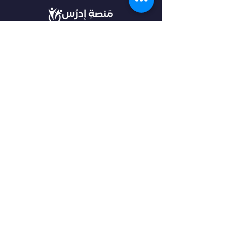
في أدرس، نؤمن بأن كل طالب فريد من نوعه،
ولهذا نقدم خدمات مخصصة تتناسب مع
احتياجاتك وطموحاتك. انضم إلينا لتحقيق
مستقبل مشرق واكتشاف فرص جديدة في
عالم التعليم العالي.
روابط مهمة
من نحن
خدماتنا
الرئيسية
فلتر البحث
مقالات